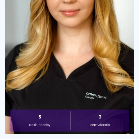
5
3
років досвіду
сертифікатів