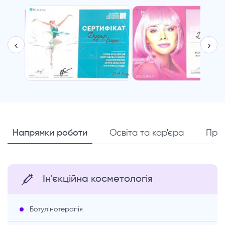
‹
›
Напрямки роботи
Освіта та кар'єра
Про
Ін'єкційна косметологія
Ботулінотерапія