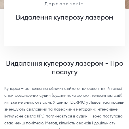
Дерматологія
Видалення куперозу лазером
Видалення куперозу лазером - Про
послугу
Купероз – це поява на обличчі стійкого почервоніння й тонкої
сітки розширених судин (судинних «зірочок», телеангіектазій),
які вже не зникають самі. У центрі IDERMIC у Львові такі прояви
зменшують світловими та лазерними методами: інтенсивне
імпульсне світло (IPL) поглинається в судині, і вона поступово
стає менш помітною. Метод, кількість сеансів і доцільність