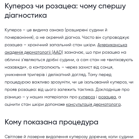
Купероз чи розацеа: чому спершу
діагностика
Купероз – це видима ознака (розширені судини й
почервоніння), а не окремий діагноз. Часто він супроводжує
розацеа – хронічний запальний стан шкіри.
Американська
академія дерматології (AAD)
зазначає, що при розацеа на
обличчі з’являються дрібні судини, а сам стан не «виліковують
назавжди», а контролюють – через захист від сонця,
уникнення тригерів і делікатний догляд. Тому перед
процедурою важливо зрозуміти, чи це ізольований купероз, чи
прояв розацеа: від цього залежить тактика. Докладніше про
різницю – у наших матеріалах про
купероз
і
розацеа
, а
оцінити стан шкіри допоможе
консультація дерматолога
.
Кому показана процедура
Світлове й лазерне видалення куперозу доречне, коли судини