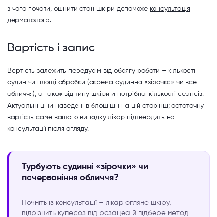
з чого почати, оцінити стан шкіри допоможе
консультація
дерматолога
.
Вартість і запис
Вартість залежить передусім від обсягу роботи – кількості
судин чи площі обробки (окрема судинна «зірочка» чи все
обличчя), а також від типу шкіри й потрібної кількості сеансів.
Актуальні ціни наведені в блоці цін на цій сторінці; остаточну
вартість саме вашого випадку лікар підтвердить на
консультації після огляду.
Турбують судинні «зірочки» чи
почервоніння обличчя?
Почніть із консультації – лікар огляне шкіру,
відрізнить купероз від розацеа й підбере метод