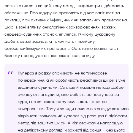
ризик таких змін вищий, тому метод і параметри підбирають
обережніше. Процедуру не проводять під час вагітності та
лактації, при активних інфекційних чи запальних процесах на
шкірі в зоні впливу, онкологічних захворюваннях, важких
серцево-судинних станах, епілепсії, тяжкому цукровому
діабеті, свіжій засмазі, а також на тлі прийому
фотосенсибілізуючих препаратів. Остаточно доцільність і
безпеку процедури оцінює лікар після огляду.
Купероз я раджу сприймати не як тимчасове
почервоніння, а як особливість реактивної шкіри з уже
видимими судинами. Світлові й лазерні методи добре
зменшують ці судини, але роблять це поступово, за
курс, і не змінюють саму схильність шкіри до
почервоніння. Тому я завжди починаю з огляду: важливо
відрізнити ізольований купероз від розацеа й підібрати
метод під ваш тип шкіри. А між сеансами наголошую
на делікатному догляді й захисті від сонця – без цього