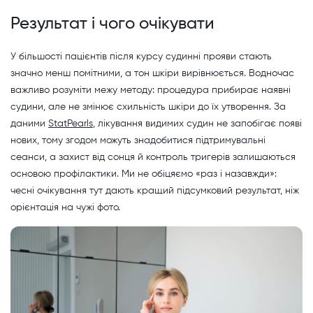
Результат і чого очікувати
У більшості пацієнтів після курсу судинні прояви стають
значно менш помітними, а тон шкіри вирівнюється. Водночас
важливо розуміти межу методу: процедура прибирає наявні
судини, але не змінює схильність шкіри до їх утворення. За
даними
StatPearls
, лікування видимих судин не запобігає появі
нових, тому згодом можуть знадобитися підтримувальні
сеанси, а захист від сонця й контроль тригерів залишаються
основою профілактики. Ми не обіцяємо «раз і назавжди»:
чесні очікування тут дають кращий підсумковий результат, ніж
орієнтація на чужі фото.