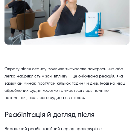
Одразу після сеансу можливе тимчасове почервоніння або
легка набряклість у зоні впливу – це очікувана реакція, яка
зазвичай минає протягом кількох годин чи днів. Іноді на місці
оброблених судин коротко тримається ледь помітне
потемніння, після чого судина світлішає.
Реабілітація й догляд після
Виражений реабілітаційний період процедурі не