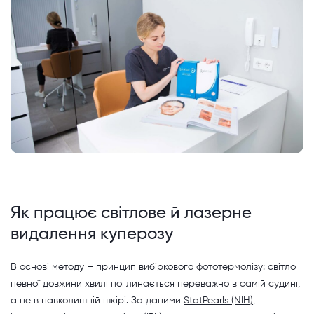
Як працює світлове й лазерне
видалення куперозу
В основі методу – принцип вибіркового фототермолізу: світло
певної довжини хвилі поглинається переважно в самій судині,
а не в навколишній шкірі. За даними
StatPearls (NIH)
,