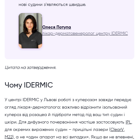
нові судини з’являються швидше.
Олеся Потупа
лікар-дерматовенеролог центру IDERMIC
Цитата на затвердження.
Чому IDERMIC
У центрі IDERMIC у Львові роботі з куперозом завжди передує
огляд лікаря-дерматолога: важливо відрізнити ізольований
купероз від розацеа й підібрати метод під ваш тип судин і
шкіри. Для дифузного почервоніння частіше застосовують
IPL
,
для окремих виражених судин – прицільні лазери (
ClearV
,
M22
), а не «один апарат на всі випадки». Якщо ви не впевнені,