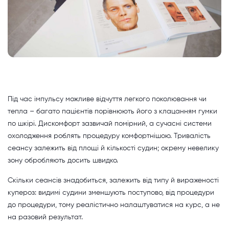
Під час імпульсу можливе відчуття легкого поколювання чи
тепла – багато пацієнтів порівнюють його з клацанням гумки
по шкірі. Дискомфорт зазвичай помірний, а сучасні системи
охолодження роблять процедуру комфортнішою. Тривалість
сеансу залежить від площі й кількості судин; окрему невелику
зону обробляють досить швидко.
Скільки сеансів знадобиться, залежить від типу й вираженості
купероз: видимі судини зменшують поступово, від процедури
до процедури, тому реалістично налаштуватися на курс, а не
на разовий результат.