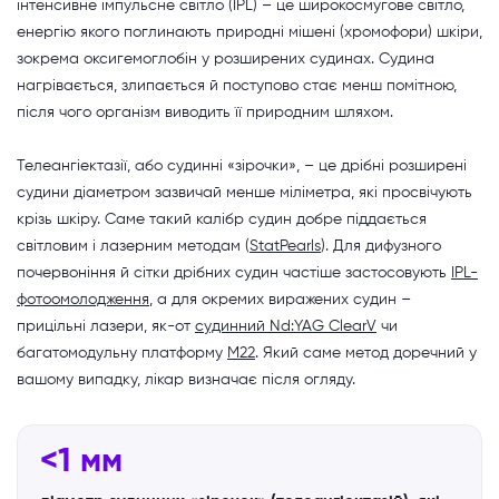
інтенсивне імпульсне світло (IPL) – це широкосмугове світло,
енергію якого поглинають природні мішені (хромофори) шкіри,
зокрема оксигемоглобін у розширених судинах. Судина
нагрівається, злипається й поступово стає менш помітною,
після чого організм виводить її природним шляхом.
Телеангіектазії, або судинні «зірочки», – це дрібні розширені
судини діаметром зазвичай менше міліметра, які просвічують
крізь шкіру. Саме такий калібр судин добре піддається
світловим і лазерним методам (
StatPearls
). Для дифузного
почервоніння й сітки дрібних судин частіше застосовують
IPL-
фотоомолодження
, а для окремих виражених судин –
прицільні лазери, як-от
судинний Nd:YAG ClearV
чи
багатомодульну платформу
M22
. Який саме метод доречний у
вашому випадку, лікар визначає після огляду.
<1 мм