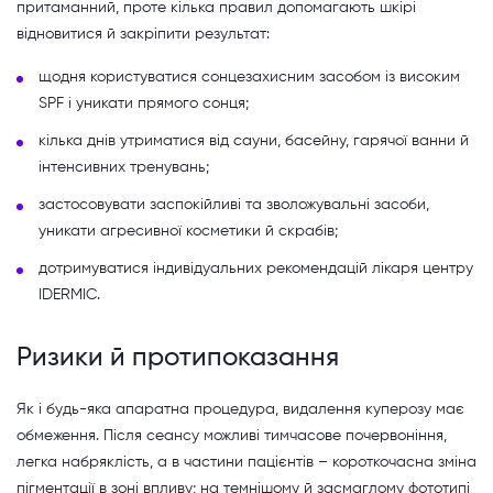
притаманний, проте кілька правил допомагають шкірі
відновитися й закріпити результат:
щодня користуватися сонцезахисним засобом із високим
SPF і уникати прямого сонця;
кілька днів утриматися від сауни, басейну, гарячої ванни й
інтенсивних тренувань;
застосовувати заспокійливі та зволожувальні засоби,
уникати агресивної косметики й скрабів;
дотримуватися індивідуальних рекомендацій лікаря центру
IDERMIC.
Ризики й протипоказання
Як і будь-яка апаратна процедура, видалення куперозу має
обмеження. Після сеансу можливі тимчасове почервоніння,
легка набряклість, а в частини пацієнтів – короткочасна зміна
пігментації в зоні впливу; на темнішому й засмаглому фототипі