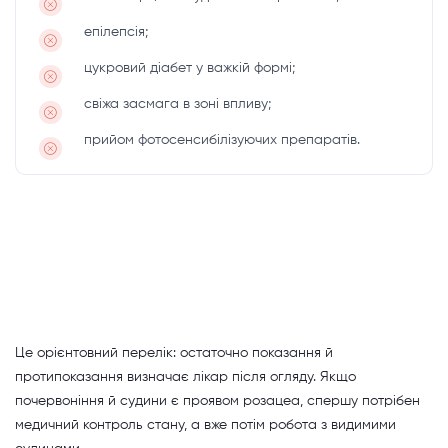
епілепсія;
цукровий діабет у важкій формі;
свіжа засмага в зоні впливу;
прийом фотосенсибілізуючих препаратів.
Це орієнтовний перелік: остаточно показання й
протипоказання визначає лікар після огляду. Якщо
почервоніння й судини є проявом розацеа, спершу потрібен
медичний контроль стану, а вже потім робота з видимими