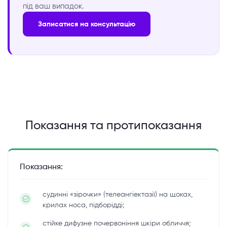
під ваш випадок.
Записатися на консультацію
Показання та протипоказання
Показання:
судинні «зірочки» (телеангіектазії) на щоках,
крилах носа, підборідді;
стійке дифузне почервоніння шкіри обличчя;