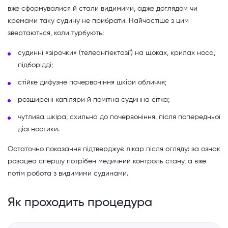
вже сформувалися й стали видимими, адже доглядом чи
кремами таку судину не прибрати. Найчастіше з цим
звертаються, коли турбують:
судинні «зірочки» (телеангіектазії) на щоках, крилах носа,
підборідді;
стійке дифузне почервоніння шкіри обличчя;
розширені капіляри й помітна судинна сітка;
чутлива шкіра, схильна до почервоніння, після попередньої
діагностики.
Остаточно показання підтверджує лікар після огляду: за ознак
розацеа спершу потрібен медичний контроль стану, а вже
потім робота з видимими судинами.
Як проходить процедура