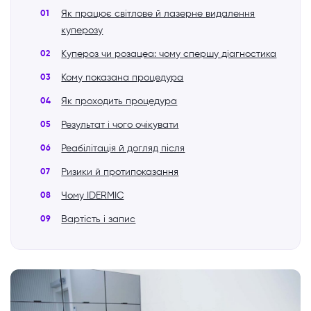
Як працює світлове й лазерне видалення
куперозу
Купероз чи розацеа: чому спершу діагностика
Кому показана процедура
Як проходить процедура
Результат і чого очікувати
Реабілітація й догляд після
Ризики й протипоказання
Чому IDERMIC
Вартість і запис