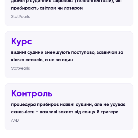
діаметр судинних «зірочок» (телеангіектазій), які
прибирають світлом чи лазером
StatPearls
Курс
видимі судини зменшують поступово, зазвичай за
кілька сеансів, а не за один
StatPearls
Контроль
процедура прибирає наявні судини, але не усуває
схильність – важливі захист від сонця й тригери
AAD