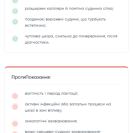
розширені капіляри й помітна судинна сітка;
поодинокі виражені судини, що турбують
естетично;
чутлива шкіра, схильна до почервоніння, після
діагностики.
ПротиПоказання:
вагітність і період лактації;
активні інфекційні або запальні процеси на
шкірі в зоні впливу;
онкологічні захворювання;
важкі серцево-судинні захворювання;