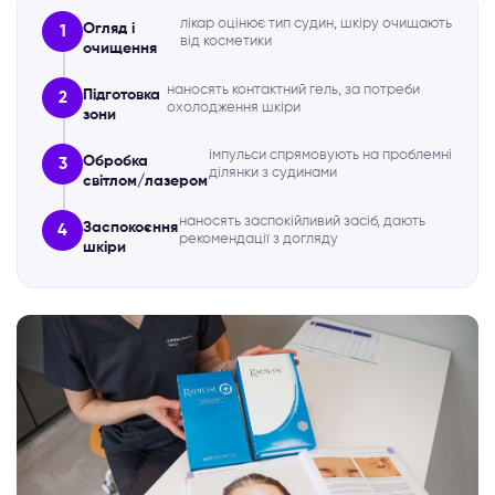
лікар оцінює тип судин, шкіру очищають
Огляд і
1
від косметики
очищення
наносять контактний гель, за потреби
Підготовка
2
охолодження шкіри
зони
імпульси спрямовують на проблемні
Обробка
3
ділянки з судинами
світлом/лазером
наносять заспокійливий засіб, дають
Заспокоєння
4
рекомендації з догляду
шкіри