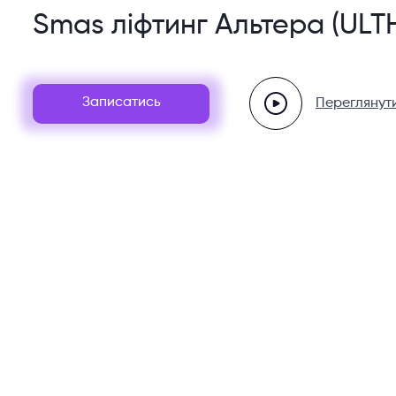
Smas ліфтинг Альтера (ULT
Записатись
Переглянути