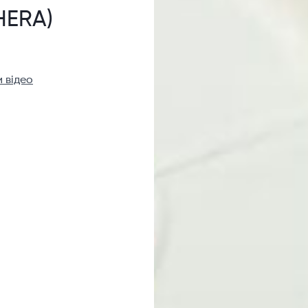
HERA)
 відео