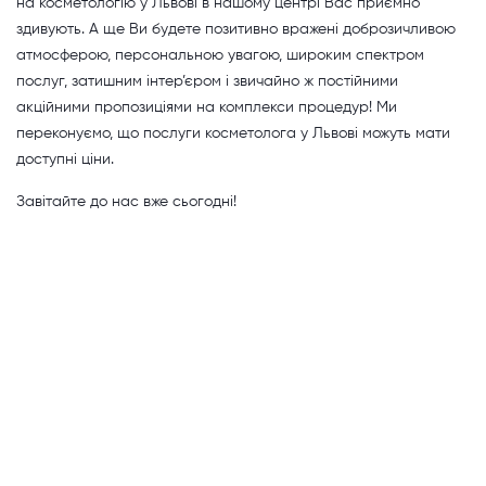
на косметологію у Львові в нашому центрі Вас приємно
здивують. А ще Ви будете позитивно вражені доброзичливою
атмосферою, персональною увагою, широким спектром
послуг, затишним інтер’єром і звичайно ж постійними
акційними пропозиціями на комплекси процедур! Ми
переконуємо, що послуги косметолога у Львові можуть мати
доступні ціни.
Завітайте до нас вже сьогодні!