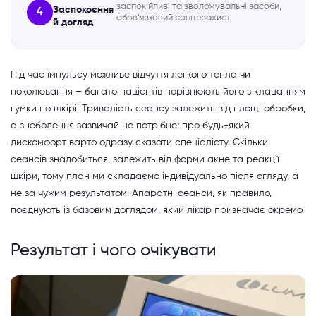
заспокійливі та зволожувальні засоби,
Заспокоєння
4
обов’язковий сонцезахист
й догляд
Під час імпульсу можливе відчуття легкого тепла чи
поколювання – багато пацієнтів порівнюють його з клацанням
гумки по шкірі. Тривалість сеансу залежить від площі обробки,
а знеболення зазвичай не потрібне; про будь-який
дискомфорт варто одразу сказати спеціалісту. Скільки
сеансів знадобиться, залежить від форми акне та реакції
шкіри, тому план ми складаємо індивідуально після огляду, а
не за чужим результатом. Апаратні сеанси, як правило,
поєднують із базовим доглядом, який лікар призначає окремо.
Результат і чого очікувати