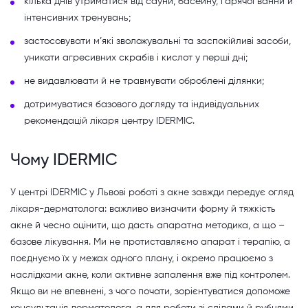
кілька днів утриматися від сауни, басейну, гарячої ванни й
інтенсивних тренувань;
застосовувати м’які зволожувальні та заспокійливі засоби,
уникати агресивних скрабів і кислот у перші дні;
не видавлювати й не травмувати оброблені ділянки;
дотримуватися базового догляду та індивідуальних
рекомендацій лікаря центру IDERMIC.
Чому IDERMIC
У центрі IDERMIC у Львові роботі з акне завжди передує огляд
лікаря-дерматолога: важливо визначити форму й тяжкість
акне й чесно оцінити, що дасть апаратна методика, а що –
базове лікування. Ми не протиставляємо апарат і терапію, а
поєднуємо їх у межах одного плану, і окремо працюємо з
наслідками акне, коли активне запалення вже під контролем.
Якщо ви не впевнені, з чого почати, зорієнтуватися допоможе