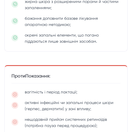
жирна шкіра з розширеними порами й частими
запаленнями;
бажання доповнити базове лікування
апаратною методикою;
окремі запальні елементи, що погано
піддаються лише зовнішнім засобам.
ПротиПоказання:
вагітність і період лактації;
активні інфекційні чи запальні процеси шкіри
(герпес, дерматити) у зоні впливу;
нещодавній прийом системних ретиноїдів
(потрібна пауза перед процедурою);