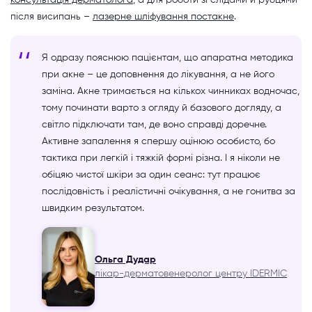
консультація дерматолога
, а для роботи зі слідами й рубцями
після висипань –
лазерне шліфування постакне
.
Я одразу пояснюю пацієнтам, що апаратна методика
при акне – це доповнення до лікування, а не його
заміна. Акне тримається на кількох чинниках водночас,
тому починати варто з огляду й базового догляду, а
світло підключати там, де воно справді доречне.
Активне запалення я спершу оцінюю особисто, бо
тактика при легкій і тяжкій формі різна. І я ніколи не
обіцяю чистої шкіри за один сеанс: тут працює
послідовність і реалістичні очікування, а не гонитва за
швидким результатом.
Ольга Дудар
лікар-дерматовенеролог центру IDERMIC