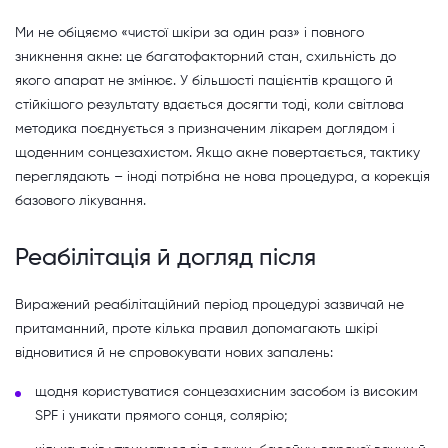
Ми не обіцяємо «чистої шкіри за один раз» і повного
зникнення акне: це багатофакторний стан, схильність до
якого апарат не змінює. У більшості пацієнтів кращого й
стійкішого результату вдається досягти тоді, коли світлова
методика поєднується з призначеним лікарем доглядом і
щоденним сонцезахистом. Якщо акне повертається, тактику
переглядають – іноді потрібна не нова процедура, а корекція
базового лікування.
Реабілітація й догляд після
Виражений реабілітаційний період процедурі зазвичай не
притаманний, проте кілька правил допомагають шкірі
відновитися й не спровокувати нових запалень:
щодня користуватися сонцезахисним засобом із високим
SPF і уникати прямого сонця, солярію;