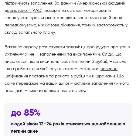
підтримують запалення. За даними
Американської академії
дерматології (AAD)
, лазерні та світлові методи здатні
зменшувати прояви акне, але діють вони точковіше й менш
передбачувано, ніж базове лікування, тому їх застосовують у
складі загального плану.
Важливо одразу розмежувати задачі: ця процедура працює з
активним
акне – запаленнями та висипаннями. Сліди, що
лишаються після висипань (застійні плями й рубці), – це вже
інша робота, для якої існують окремі методики:
лазерне
шліфування постакне
та
робота з рубцями й шрамами
. Що
саме переважає на вашій шкірі – активне запалення чи його
наслідки, – визначає лікар після огляду.
до 85%
людей віком 12–24 років стикаються щонайменше з
легким акне