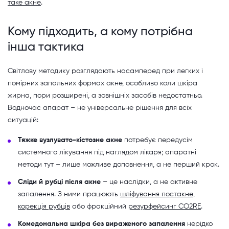
таке акне
.
Кому підходить, а кому потрібна
інша тактика
Світлову методику розглядають насамперед при легких і
помірних запальних формах акне, особливо коли шкіра
жирна, пори розширені, а зовнішніх засобів недостатньо.
Водночас апарат – не універсальне рішення для всіх
ситуацій:
Тяжке вузлувато-кістозне акне
потребує передусім
системного лікування під наглядом лікаря; апаратні
методи тут – лише можливе доповнення, а не перший крок.
Сліди й рубці після акне
– це наслідки, а не активне
запалення. З ними працюють
шліфування постакне
,
корекція рубців
або фракційний
резурфейсинг CO2RE
.
Комедональна шкіра без вираженого запалення
нерідко