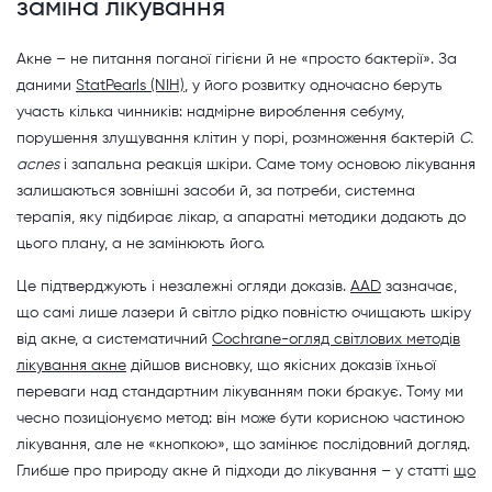
заміна лікування
Акне – не питання поганої гігієни й не «просто бактерії». За
даними
StatPearls (NIH)
, у його розвитку одночасно беруть
участь кілька чинників: надмірне вироблення себуму,
порушення злущування клітин у порі, розмноження бактерій
C.
acnes
і запальна реакція шкіри. Саме тому основою лікування
залишаються зовнішні засоби й, за потреби, системна
терапія, яку підбирає лікар, а апаратні методики додають до
цього плану, а не замінюють його.
Це підтверджують і незалежні огляди доказів.
AAD
зазначає,
що самі лише лазери й світло рідко повністю очищають шкіру
від акне, а систематичний
Cochrane-огляд світлових методів
лікування акне
дійшов висновку, що якісних доказів їхньої
переваги над стандартним лікуванням поки бракує. Тому ми
чесно позиціонуємо метод: він може бути корисною частиною
лікування, але не «кнопкою», що замінює послідовний догляд.
Глибше про природу акне й підходи до лікування – у статті
що