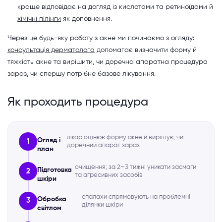
краще відповідає на догляд із кислотами та ретиноїдами й
хімічні пілінги
як доповнення.
Через це будь-яку роботу з акне ми починаємо з огляду:
консультація дерматолога
допомагає визначити форму й
тяжкість акне та вирішити, чи доречна апаратна процедура
зараз, чи спершу потрібне базове лікування.
Як проходить процедура
лікар оцінює форму акне й вирішує, чи
Огляд і
1
доречний апарат зараз
план
очищення; за 2–3 тижні уникати засмаги
Підготовка
2
та агресивних засобів
шкіри
спалахи спрямовують на проблемні
Обробка
3
ділянки шкіри
світлом