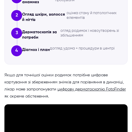
пробували
анамнез
оцінка стану й патологічних
Огляд шкіри, волосся
2
елементів
й нігтів
огляд родимок і новоутворень зі
Дерматоскопія за
3
збільшенням
потреби
догляд удома + процедури в центрі
Діагноз і план
4
Якщо для точнішої оцінки родимок потрібне цифрове
картування зі збереженням знімків для порівняння в динаміці,
лікар може запропонувати
цифрову дерматоскопію FotoFinder
як окреме обстеження.