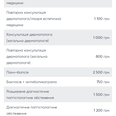
медицини
Повторна консультація
дерматолога/лікаря естетичної
1 100
грн
медицини
Консультація дерматолога
1 000
грн
(загальна дерматологія)
Повторна консультація
дерматолога (загальна
800
грн
дерматологія)
Панч-біопсія
2 500
грн
Бакпосів + антибіотикограма
750
грн
Розширене діагностичне
1 500
грн
патгістологічне обстеження
Діагностичне патгістологічне
1 200
грн
обстеження