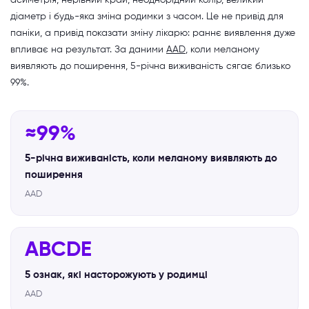
асиметрія, нерівний край, неоднорідний колір, великий
діаметр і будь-яка зміна родимки з часом. Це не привід для
паніки, а привід показати зміну лікарю: раннє виявлення дуже
впливає на результат. За даними
AAD
, коли меланому
виявляють до поширення, 5-річна виживаність сягає близько
99%.
≈99%
5-річна виживаність, коли меланому виявляють до
поширення
AAD
ABCDE
5 ознак, які насторожують у родимці
AAD