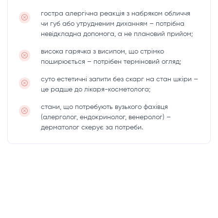
гостра алергічна реакція з набряком обличчя
чи губ або утрудненим диханням – потрібна
невідкладна допомога, а не плановий прийом;
висока гарячка з висипом, що стрімко
поширюється – потрібен терміновий огляд;
суто естетичні запити без скарг на стан шкіри –
це радше до лікаря-косметолога;
стани, що потребують вузького фахівця
(алерголог, ендокринолог, венеролог) –
дерматолог скерує за потреби.