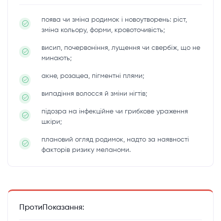
поява чи зміна родимок і новоутворень: ріст,
зміна кольору, форми, кровоточивість;
висип, почервоніння, лущення чи свербіж, що не
минають;
акне, розацеа, пігментні плями;
випадіння волосся й зміни нігтів;
підозра на інфекційне чи грибкове ураження
шкіри;
плановий огляд родимок, надто за наявності
факторів ризику меланоми.
ПротиПоказання: