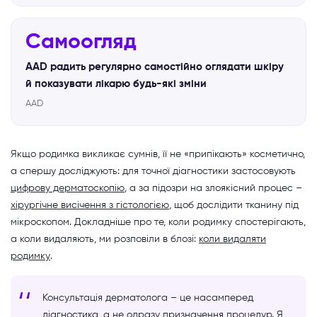
Самоогляд
AAD радить регулярно самостійно оглядати шкіру
й показувати лікарю будь-які зміни
AAD
Якщо родимка викликає сумнів, її не «припікають» косметично,
а спершу досліджують: для точної діагностики застосовують
цифрову дерматоскопію
, а за підозри на злоякісний процес –
хірургічне висічення з гістологією
, щоб дослідити тканину під
мікроскопом. Докладніше про те, коли родимку спостерігають,
а коли видаляють, ми розповіли в блозі:
коли видаляти
родимку
.
Консультація дерматолога – це насамперед
діагностика, а не одразу призначення процедур. Я