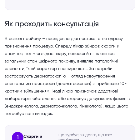
Як проходить консультація
В основі прийому – послідовна діагностика, а не одразу
призначення процедур. Спершу лікар збирає скарги й
анамнез, потім оглядає шкіру, волосся й нігті: оцінює
загальний стан шкірного покриву, виявляє патологічні
елементи, їхній характер і поширеність. За потреби
застосовують дерматоскопію – огляд новоутворення
спеціальним пристроєм (дерматоскопом) із приблизно 10-
кратним збільшенням. Іноді лікар призначає додаткові
лабораторні обстеження або скеровує до суміжних фахівців
(ендокринолога, дерматоонколога, гінеколога), якщо цього
потребує ваш випадок.
що турбує, як довго, що вже
Скарги й
1