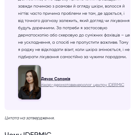
завжди починаю з розмови й огляду шкіри, волосся й
нігтів: часто причина проблеми не там, де здається, і
від точного діагнозу залежить, який догляд чи лікування
будуть доречними. За потреби я застосовую
дерматоскопію або скеровую до суміжних фахівців – це
не ускладнення, а спосіб не пропустити важливе. Тому
я раджу не відкладати візит, коли шкіра змінюється, і не
підбирати лікування самостійно за чужими порадами.
Дячок Соломія
лікар-дерматовенеролог центру IDERMIC
Цитата на затвердження.