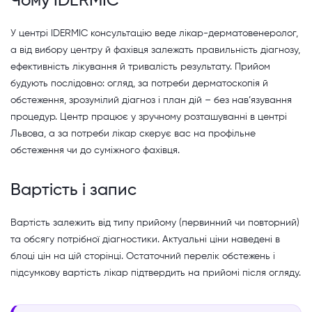
Чому IDERMIC
У центрі IDERMIC консультацію веде лікар-дерматовенеролог,
а від вибору центру й фахівця залежать правильність діагнозу,
ефективність лікування й тривалість результату. Прийом
будують послідовно: огляд, за потреби дерматоскопія й
обстеження, зрозумілий діагноз і план дій – без нав’язування
процедур. Центр працює у зручному розташуванні в центрі
Львова, а за потреби лікар скерує вас на профільне
обстеження чи до суміжного фахівця.
Вартість і запис
Вартість залежить від типу прийому (первинний чи повторний)
та обсягу потрібної діагностики. Актуальні ціни наведені в
блоці цін на цій сторінці. Остаточний перелік обстежень і
підсумкову вартість лікар підтвердить на прийомі після огляду.