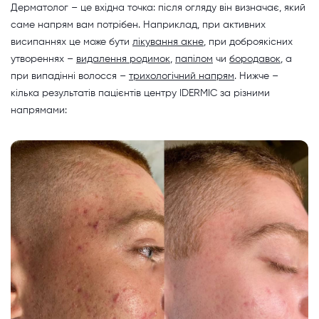
Дерматолог – це вхідна точка: після огляду він визначає, який
саме напрям вам потрібен. Наприклад, при активних
висипаннях це може бути
лікування акне
, при доброякісних
утвореннях –
видалення родимок
,
папілом
чи
бородавок
, а
при випадінні волосся –
трихологічний напрям
. Нижче –
кілька результатів пацієнтів центру IDERMIC за різними
напрямами: