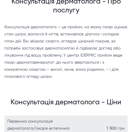
Консультація дерматолога - Про
послугу
Консультація дерматолога – це прийом, на якому лікар оцінює
стан шкіри, волосся й нігтів, встановлює діагноз і складає
план дій. Він збирає скарги, оглядає шкірний покрив, за
потреби застосовує дерматоскопію й підбирає догляд або
лікування під вашу проблему. У центрі IDERMIC прийом веде
лікар-дерматовенеролог: до нього звертаються і з
конкретною скаргою – висип, акне, зміна родимки, – і для
планового огляду шкіри.
Консультація дерматолога - Ціни
Первинна консультація
дерматолога/лікаря естетичної
1 300
грн