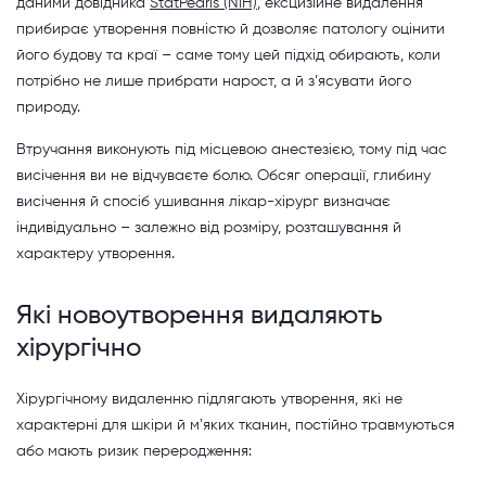
даними довідника
StatPearls (NIH)
, ексцизійне видалення
прибирає утворення повністю й дозволяє патологу оцінити
його будову та краї – саме тому цей підхід обирають, коли
потрібно не лише прибрати нарост, а й з’ясувати його
природу.
Втручання виконують під місцевою анестезією, тому під час
висічення ви не відчуваєте болю. Обсяг операції, глибину
висічення й спосіб ушивання лікар-хірург визначає
індивідуально – залежно від розміру, розташування й
характеру утворення.
Які новоутворення видаляють
хірургічно
Хірургічному видаленню підлягають утворення, які не
характерні для шкіри й мʼяких тканин, постійно травмуються
або мають ризик переродження: