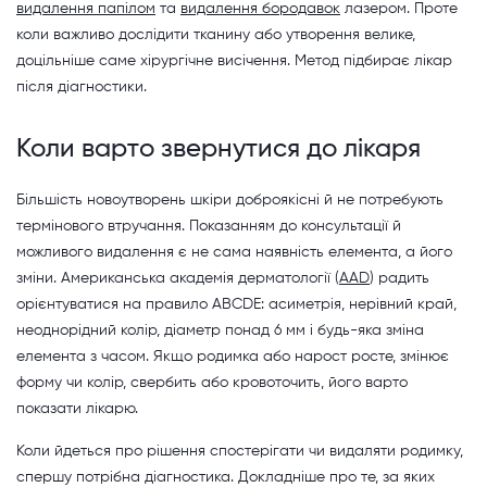
видалення папілом
та
видалення бородавок
лазером. Проте
коли важливо дослідити тканину або утворення велике,
доцільніше саме хірургічне висічення. Метод підбирає лікар
після діагностики.
Коли варто звернутися до лікаря
Більшість новоутворень шкіри доброякісні й не потребують
термінового втручання. Показанням до консультації й
можливого видалення є не сама наявність елемента, а його
зміни. Американська академія дерматології (
AAD
) радить
орієнтуватися на правило ABCDE: асиметрія, нерівний край,
неоднорідний колір, діаметр понад 6 мм і будь-яка зміна
елемента з часом. Якщо родимка або нарост росте, змінює
форму чи колір, свербить або кровоточить, його варто
показати лікарю.
Коли йдеться про рішення спостерігати чи видаляти родимку,
спершу потрібна діагностика. Докладніше про те, за яких