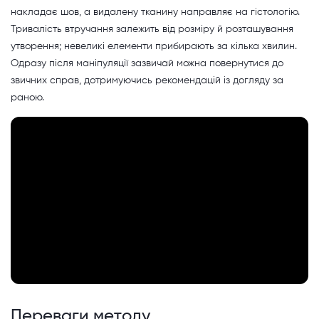
накладає шов, а видалену тканину направляє на гістологію.
Тривалість втручання залежить від розміру й розташування
утворення; невеликі елементи прибирають за кілька хвилин.
Одразу після маніпуляції зазвичай можна повернутися до
звичних справ, дотримуючись рекомендацій із догляду за
раною.
Переваги методу