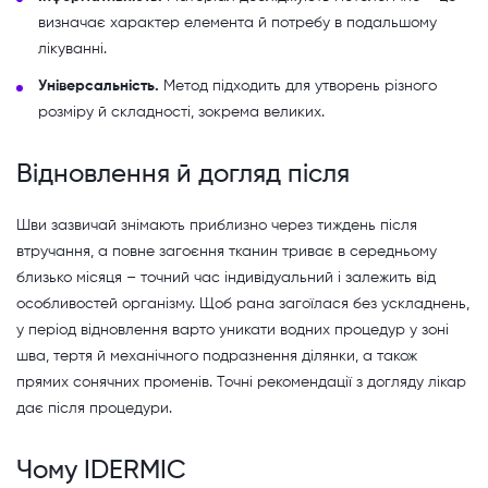
визначає характер елемента й потребу в подальшому
лікуванні.
Універсальність.
Метод підходить для утворень різного
розміру й складності, зокрема великих.
Відновлення й догляд після
Шви зазвичай знімають приблизно через тиждень після
втручання, а повне загоєння тканин триває в середньому
близько місяця – точний час індивідуальний і залежить від
особливостей організму. Щоб рана загоїлася без ускладнень,
у період відновлення варто уникати водних процедур у зоні
шва, тертя й механічного подразнення ділянки, а також
прямих сонячних променів. Точні рекомендації з догляду лікар
дає після процедури.
Чому IDERMIC