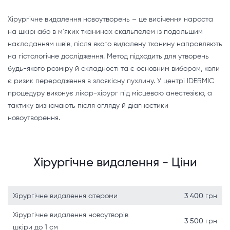
Хірургічне видалення новоутворень – це висічення нароста
на шкірі або в мʼяких тканинах скальпелем із подальшим
накладанням швів, після якого видалену тканину направляють
на гістологічне дослідження. Метод підходить для утворень
будь-якого розміру й складності та є основним вибором, коли
є ризик переродження в злоякісну пухлину. У центрі IDERMIC
процедуру виконує лікар-хірург під місцевою анестезією, а
тактику визначають після огляду й діагностики
новоутворення.
Хірургічне видалення - Ціни
Хірургічне видалення атероми
3 400
грн
Хірургічне видалення новоутворів
3 500
грн
шкіри до 1 см