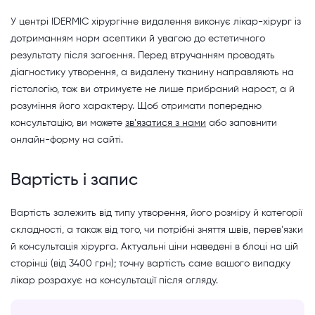
У центрі IDERMIC хірургічне видалення виконує лікар-хірург із
дотриманням норм асептики й увагою до естетичного
результату після загоєння. Перед втручанням проводять
діагностику утворення, а видалену тканину направляють на
гістологію, тож ви отримуєте не лише прибраний нарост, а й
розуміння його характеру. Щоб отримати попередню
консультацію, ви можете
звʼязатися з нами
або заповнити
онлайн-форму на сайті.
Вартість і запис
Вартість залежить від типу утворення, його розміру й категорії
складності, а також від того, чи потрібні зняття швів, перевʼязки
й консультація хірурга. Актуальні ціни наведені в блоці на цій
сторінці (від 3400 грн); точну вартість саме вашого випадку
лікар розрахує на консультації після огляду.