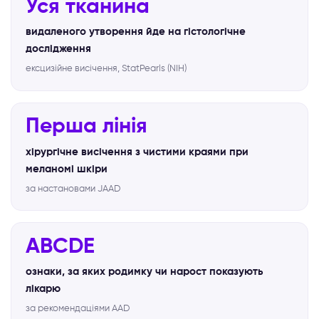
Уся тканина
видаленого утворення йде на гістологічне
дослідження
ексцизійне висічення, StatPearls (NIH)
Перша лінія
хірургічне висічення з чистими краями при
меланомі шкіри
за настановами JAAD
ABCDE
ознаки, за яких родимку чи нарост показують
лікарю
за рекомендаціями AAD