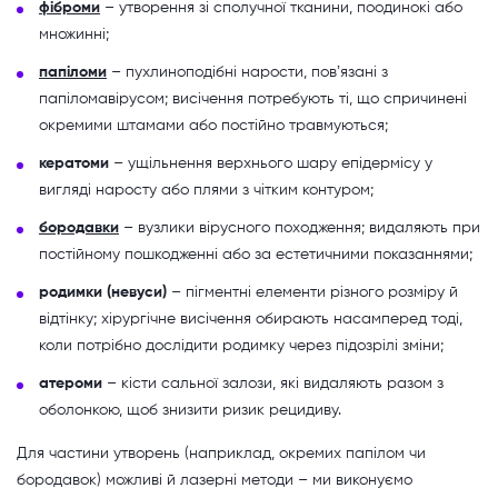
фіброми
– утворення зі сполучної тканини, поодинокі або
множинні;
папіломи
– пухлиноподібні нарости, повʼязані з
папіломавірусом; висічення потребують ті, що спричинені
окремими штамами або постійно травмуються;
кератоми
– ущільнення верхнього шару епідермісу у
вигляді наросту або плями з чітким контуром;
бородавки
– вузлики вірусного походження; видаляють при
постійному пошкодженні або за естетичними показаннями;
родимки (невуси)
– пігментні елементи різного розміру й
відтінку; хірургічне висічення обирають насамперед тоді,
коли потрібно дослідити родимку через підозрілі зміни;
атероми
– кісти сальної залози, які видаляють разом з
оболонкою, щоб знизити ризик рецидиву.
Для частини утворень (наприклад, окремих папілом чи
бородавок) можливі й лазерні методи – ми виконуємо