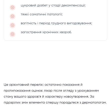
цукровий діабет у стадії декомпенсації;
тяжкі соматичні патології;
вагітність і період грудного вигодовування;
загострення хронічних хвороб.
Це орієнтовний перелік: остаточно показання й
протипоказання оцінює лікар після огляду з урахуванням
стану вашого здоровʼя й характеру новоутворення. За
підозрілих змін елемента спершу порадьтеся з дерматологом.