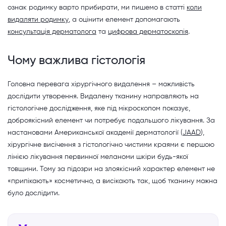
ознак родимку варто прибирати, ми пишемо в статті
коли
видаляти родимку
, а оцінити елемент допомагають
консультація дерматолога
та
цифрова дерматоскопія
.
Чому важлива гістологія
Головна перевага хірургічного видалення – можливість
дослідити утворення. Видалену тканину направляють на
гістологічне дослідження, яке під мікроскопом показує,
доброякісний елемент чи потребує подальшого лікування. За
настановами Американської академії дерматології (
JAAD
),
хірургічне висічення з гістологічно чистими краями є першою
лінією лікування первинної меланоми шкіри будь-якої
товщини. Тому за підозри на злоякісний характер елемент не
«припікають» косметично, а висікають так, щоб тканину можна
було дослідити.