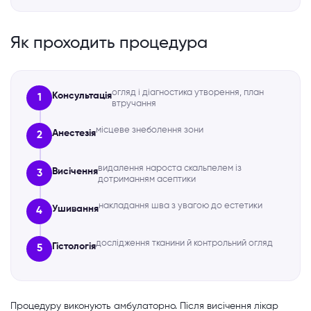
Як проходить процедура
огляд і діагностика утворення, план
Консультація
1
втручання
місцеве знеболення зони
Анестезія
2
видалення нароста скальпелем із
Висічення
3
дотриманням асептики
накладання шва з увагою до естетики
Ушивання
4
дослідження тканини й контрольний огляд
Гістологія
5
Процедуру виконують амбулаторно. Після висічення лікар