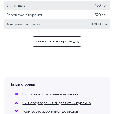
Зняття швів
480
грн
Перев'язка лікарська
520
грн
Консультація хірурга
1 000
грн
Записатись на процедуру
На цій сторінці
Як працює хірургічне видалення
Які новоутворення видаляють хірургічно
Коли варто звернутися до лікаря