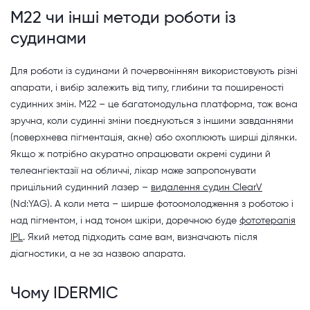
M22 чи інші методи роботи із
судинами
Для роботи із судинами й почервонінням використовують різні
апарати, і вибір залежить від типу, глибини та поширеності
судинних змін. M22 – це багатомодульна платформа, тож вона
зручна, коли судинні зміни поєднуються з іншими завданнями
(поверхнева пігментація, акне) або охоплюють ширші ділянки.
Якщо ж потрібно акуратно опрацювати окремі судини й
телеангіектазії на обличчі, лікар може запропонувати
прицільний судинний лазер –
видалення судин ClearV
(Nd:YAG). А коли мета – ширше фотоомолодження з роботою і
над пігментом, і над тоном шкіри, доречною буде
фототерапія
IPL
. Який метод підходить саме вам, визначають після
діагностики, а не за назвою апарата.
Чому IDERMIC