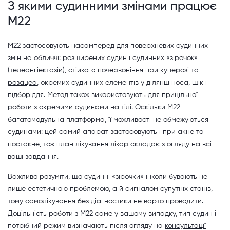
З якими судинними змінами працює
M22
M22 застосовують насамперед для поверхневих судинних
змін на обличчі: розширених судин і судинних «зірочок»
(телеангіектазій), стійкого почервоніння при
куперозі
та
розацеа
, окремих судинних елементів у ділянці носа, щік і
підборіддя. Метод також використовують для прицільної
роботи з окремими судинами на тілі. Оскільки M22 –
багатомодульна платформа, її можливості не обмежуються
судинами: цей самий апарат застосовують і при
акне та
постакне
, тож план лікування лікар складає з огляду на всі
ваші завдання.
Важливо розуміти, що судинні «зірочки» інколи бувають не
лише естетичною проблемою, а й сигналом супутніх станів,
тому самолікування без діагностики не варто проводити.
Доцільність роботи з M22 саме у вашому випадку, тип судин і
потрібний режим визначають після огляду на
консультації