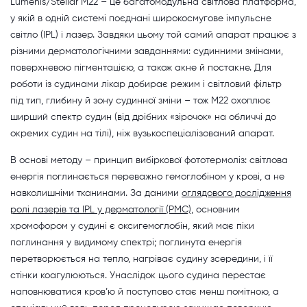
Lumenis/Stellar M22 – це багатомодульна світлова платформа,
у якій в одній системі поєднані широкосмугове імпульсне
світло (IPL) і лазер. Завдяки цьому той самий апарат працює з
різними дерматологічними завданнями: судинними змінами,
поверхневою пігментацією, а також акне й постакне. Для
роботи із судинами лікар добирає режим і світловий фільтр
під тип, глибину й зону судинної зміни – тож M22 охоплює
ширший спектр судин (від дрібних «зірочок» на обличчі до
окремих судин на тілі), ніж вузькоспеціалізований апарат.
В основі методу – принцип вибіркової фототермоліз: світлова
енергія поглинається переважно гемоглобіном у крові, а не
навколишніми тканинами. За даними
оглядового дослідження
ролі лазерів та IPL у дерматології (PMC)
, основним
хромофором у судині є оксигемоглобін, який має піки
поглинання у видимому спектрі; поглинута енергія
перетворюється на тепло, нагріває судину зсередини, і її
стінки коагулюються. Унаслідок цього судина перестає
наповнюватися кров’ю й поступово стає менш помітною, а