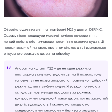
Обробка судинних змін на платформі M22 у центрі IDERMIC.
Одразу після процедури можливі помірне почервоніння,
легкий набряк або тимчасове потемніння окремих судин. Ці
прояви зазвичай минають протягом кількох днів і вважаються
очікуваною реакцією шкіри на обробку.
Апарат на кшталт M22 – це не один режим, а
платформа з кількома видами світла й лазера, тому
головне тут не назва апарата, а правильно підібраний
режим під тип і глибину судин. Я завжди починаю з
огляду: світлові методи працюють за рахунок
контрасту між судиною й тоном шкіри, тож на засмаглій
шкірі їх відкладають. І окремо наголошую на
сонцезахисті між сеансами – без нього результат