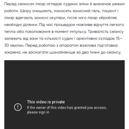
Перед сеансом лікар оглядає судинні зміни й визначає режим
роботи. Шкіру очищають, наносять захисний гель, пацієнт і
лікар вдягають захисні окуляри, після чого лікар обробляє
необхідні ділянки. Під час процедури можливе відчуття легкого
тепла або поколювання в момент імпульсу. Тривалість сеансу
залежить від зони та кількості судин і орієнтовно складає 15–
30 хвилин. Перед роботою з апаратом важлива підготовка:
зокрема, не засмагати щонайменше за два тижні до сеансу.