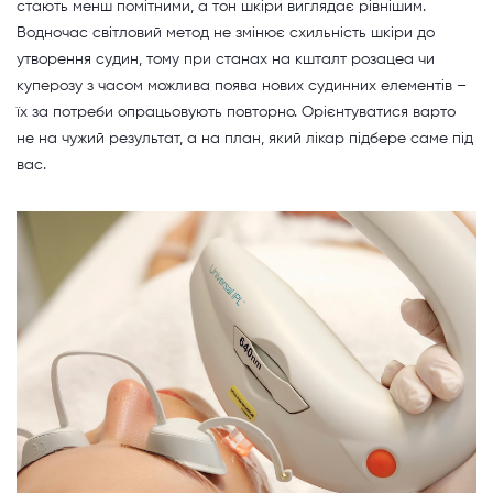
стають менш помітними, а тон шкіри виглядає рівнішим.
Водночас світловий метод не змінює схильність шкіри до
утворення судин, тому при станах на кшталт розацеа чи
куперозу з часом можлива поява нових судинних елементів –
їх за потреби опрацьовують повторно. Орієнтуватися варто
не на чужий результат, а на план, який лікар підбере саме під
вас.