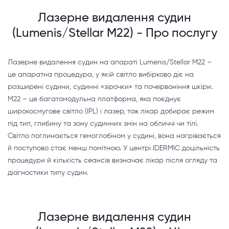
Лазерне видалення судин
(Lumenis/Stellar M22) - Про послугу
Лазерне видалення судин на апараті Lumenis/Stellar M22 –
це апаратна процедура, у якій світло вибірково діє на
розширені судини, судинні «зірочки» та почервоніння шкіри.
M22 – це багатомодульна платформа, яка поєднує
широкосмугове світло (IPL) і лазер, тож лікар добирає режим
під тип, глибину та зону судинних змін на обличчі чи тілі.
Світло поглинається гемоглобіном у судині, вона нагрівається
й поступово стає менш помітною. У центрі IDERMIC доцільність
процедури й кількість сеансів визначає лікар після огляду та
діагностики типу судин.
Лазерне видалення судин