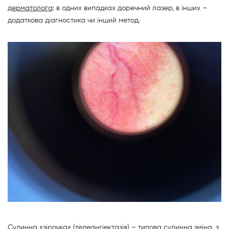
дерматолога
: в одних випадках доречний лазер, в інших –
додаткова діагностика чи інший метод.
Судинна «зірочка» (телеангіектазія) – типова судинна зміна, з