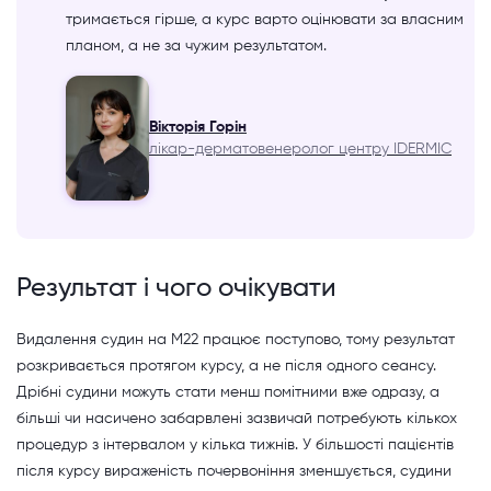
тримається гірше, а курс варто оцінювати за власним
планом, а не за чужим результатом.
Вікторія Горін
лікар-дерматовенеролог центру IDERMIC
Результат і чого очікувати
Видалення судин на M22 працює поступово, тому результат
розкривається протягом курсу, а не після одного сеансу.
Дрібні судини можуть стати менш помітними вже одразу, а
більші чи насичено забарвлені зазвичай потребують кількох
процедур з інтервалом у кілька тижнів. У більшості пацієнтів
після курсу вираженість почервоніння зменшується, судини