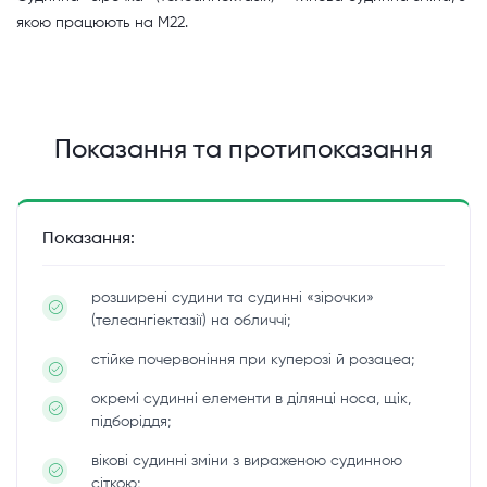
якою працюють на M22.
Показання та протипоказання
Показання:
розширені судини та судинні «зірочки»
(телеангіектазії) на обличчі;
стійке почервоніння при куперозі й розацеа;
окремі судинні елементи в ділянці носа, щік,
підборіддя;
вікові судинні зміни з вираженою судинною
сіткою;