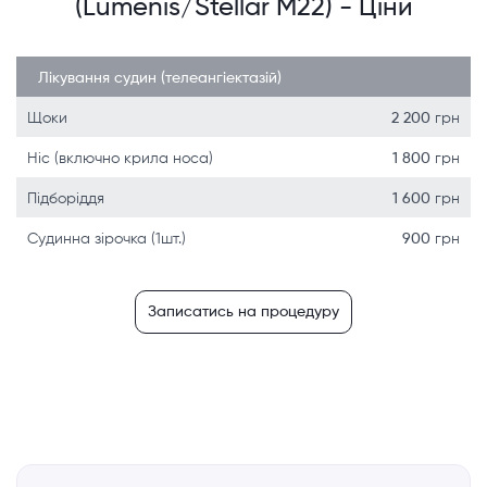
(Lumenis/Stellar M22) - Ціни
Лікування судин (телеангіектазій)
Щоки
2 200
грн
Ніс (включно крила носа)
1 800
грн
Підборіддя
1 600
грн
Судинна зірочка (1шт.)
900
грн
Записатись на процедуру