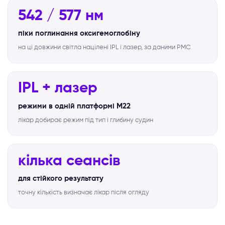
542 / 577 нм
піки поглинання оксигемоглобіну
на ці довжини світла націлені IPL і лазер, за даними PMC
IPL + лазер
режими в одній платформі M22
лікар добирає режим під тип і глибину судин
кілька сеансів
для стійкого результату
точну кількість визначає лікар після огляду