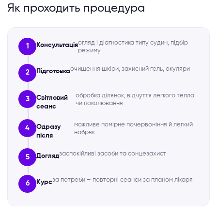
Як проходить процедура
огляд і діагностика типу судин, підбір
Консультація
1
режиму
очищення шкіри, захисний гель, окуляри
Підготовка
2
обробка ділянок, відчуття легкого тепла
Світловий
3
чи поколювання
сеанс
можливе помірне почервоніння й легкий
Одразу
4
набряк
після
заспокійливі засоби та сонцезахист
Догляд
5
за потреби – повторні сеанси за планом лікаря
Курс
6