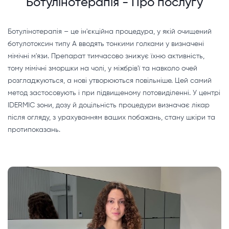
Ботулінотерапія - Про послугу
Ботулінотерапія – це ін'єкційна процедура, у якій очищений
ботулотоксин типу А вводять тонкими голками у визначені
мімічні м'язи. Препарат тимчасово знижує їхню активність,
тому мімічні зморшки на чолі, у міжбрів'ї та навколо очей
розгладжуються, а нові утворюються повільніше. Цей самий
метод застосовують і при підвищеному потовиділенні. У центрі
IDERMIC зони, дозу й доцільність процедури визначає лікар
після огляду, з урахуванням ваших побажань, стану шкіри та
протипоказань.