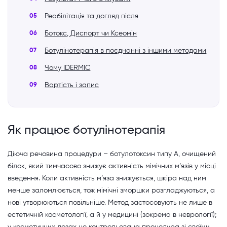
Реабілітація та догляд після
Ботокс, Диспорт чи Ксеомін
Ботулінотерапія в поєднанні з іншими методами
Чому IDERMIC
Вартість і запис
Як працює ботулінотерапія
Діюча речовина процедури – ботулотоксин типу А, очищений
білок, який тимчасово знижує активність мімічних м’язів у місці
введення. Коли активність м’яза знижується, шкіра над ним
менше заломлюється, тож мімічні зморшки розгладжуються, а
нові утворюються повільніше. Метод застосовують не лише в
естетичній косметології, а й у медицині (зокрема в неврології);