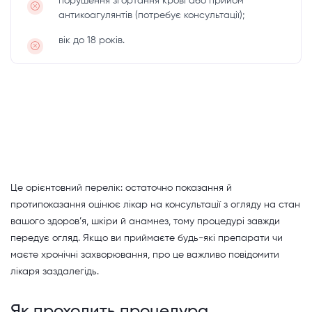
порушення згортання крові або прийом
антикоагулянтів (потребує консультації);
вік до 18 років.
Це орієнтовний перелік: остаточно показання й
протипоказання оцінює лікар на консультації з огляду на стан
вашого здоров’я, шкіри й анамнез, тому процедурі завжди
передує огляд. Якщо ви приймаєте будь-які препарати чи
маєте хронічні захворювання, про це важливо повідомити
лікаря заздалегідь.
Як проходить процедура