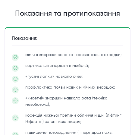
Показання та протипоказання
Показання:
мімічні зморшки чола та горизонтальні складки;
вертикальні зморшки в міжбрів'ї;
«гусячі лапки» навколо очей;
профілактика появи нових мімічних зморшок;
«кисетні» зморшки навколо рота (техніка
мезоботокс);
корекція нижньої третини обличчя й шиї (ліфтинг
Ніфертіті) за оцінкою лікаря;
підвищене потовиділення (гіпергідроз пахв,