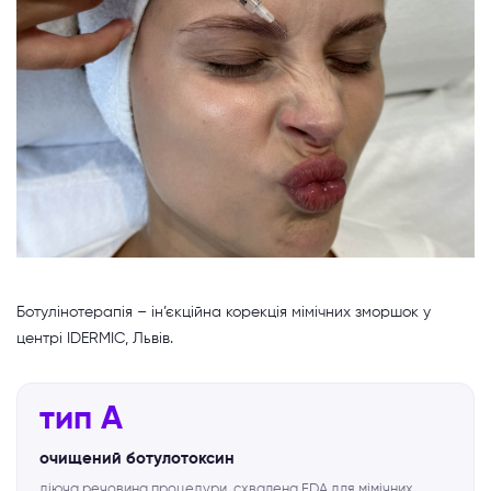
Ботулінотерапія – ін’єкційна корекція мімічних зморшок у
центрі IDERMIC, Львів.
тип А
очищений ботулотоксин
діюча речовина процедури, схвалена FDA для мімічних