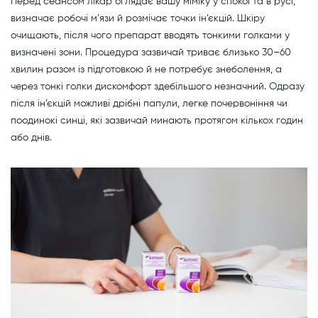
Перед сеансом лікар оглядає вашу міміку у спокої та в русі,
визначає робочі м’язи й розмічає точки ін’єкцій. Шкіру
очищають, після чого препарат вводять тонкими голками у
визначені зони. Процедура зазвичай триває близько 30–60
хвилин разом із підготовкою й не потребує знеболення, а
через тонкі голки дискомфорт здебільшого незначний. Одразу
після ін’єкцій можливі дрібні папули, легке почервоніння чи
поодинокі синці, які зазвичай минають протягом кількох годин
або днів.