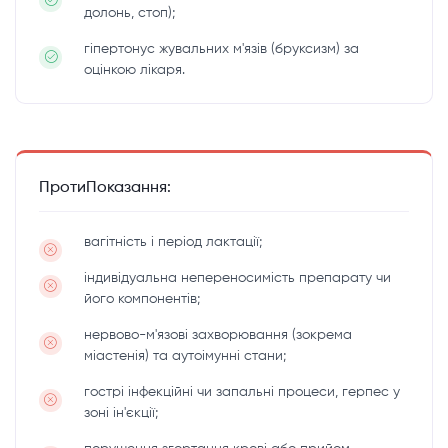
долонь, стоп);
гіпертонус жувальних м'язів (бруксизм) за
оцінкою лікаря.
ПротиПоказання:
вагітність і період лактації;
індивідуальна непереносимість препарату чи
його компонентів;
нервово-м'язові захворювання (зокрема
міастенія) та аутоімунні стани;
гострі інфекційні чи запальні процеси, герпес у
зоні ін'єкції;