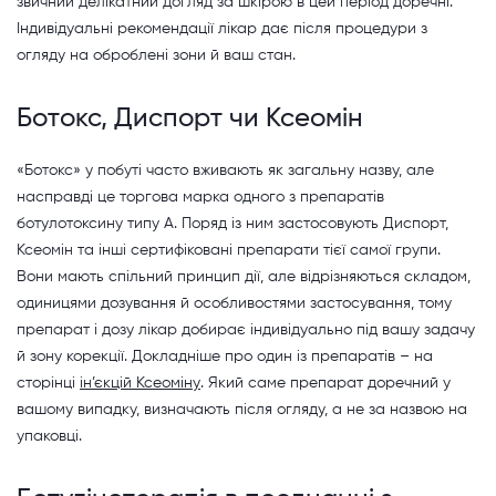
звичний делікатний догляд за шкірою в цей період доречні.
Індивідуальні рекомендації лікар дає після процедури з
огляду на оброблені зони й ваш стан.
Ботокс, Диспорт чи Ксеомін
«Ботокс» у побуті часто вживають як загальну назву, але
насправді це торгова марка одного з препаратів
ботулотоксину типу А. Поряд із ним застосовують Диспорт,
Ксеомін та інші сертифіковані препарати тієї самої групи.
Вони мають спільний принцип дії, але відрізняються складом,
одиницями дозування й особливостями застосування, тому
препарат і дозу лікар добирає індивідуально під вашу задачу
й зону корекції. Докладніше про один із препаратів – на
сторінці
ін’єкцій Ксеоміну
. Який саме препарат доречний у
вашому випадку, визначають після огляду, а не за назвою на
упаковці.