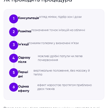
огляд міміки, підбір зон і дози
Консультація
1
позначення точок ін’єкцій на обличчі
Розмітка
2
тонкими голками у визначені м’язи
Ін’єкції
3
можливі дрібні папули чи легке
Одразу
4
почервоніння
після
вертикальне положення, без масажу й
Перші
5
тепла
дні
ефект наростає протягом приблизно
Оцінка
6
двох тижнів
ефекту