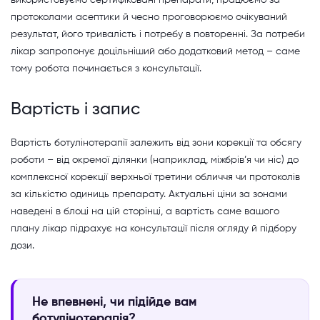
використовуємо сертифіковані препарати, працюємо за
протоколами асептики й чесно проговорюємо очікуваний
результат, його тривалість і потребу в повторенні. За потреби
лікар запропонує доцільніший або додатковий метод – саме
тому робота починається з консультації.
Вартість і запис
Вартість ботулінотерапії залежить від зони корекції та обсягу
роботи – від окремої ділянки (наприклад, міжбрів’я чи ніс) до
комплексної корекції верхньої третини обличчя чи протоколів
за кількістю одиниць препарату. Актуальні ціни за зонами
наведені в блоці на цій сторінці, а вартість саме вашого
плану лікар підрахує на консультації після огляду й підбору
дози.
Не впевнені, чи підійде вам
ботулінотерапія?