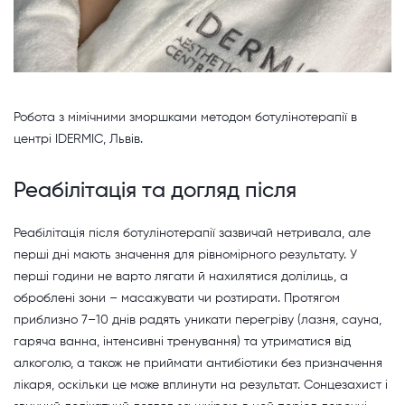
Робота з мімічними зморшками методом ботулінотерапії в
центрі IDERMIC, Львів.
Реабілітація та догляд після
Реабілітація після ботулінотерапії зазвичай нетривала, але
перші дні мають значення для рівномірного результату. У
перші години не варто лягати й нахилятися долілиць, а
оброблені зони – масажувати чи розтирати. Протягом
приблизно 7–10 днів радять уникати перегріву (лазня, сауна,
гаряча ванна, інтенсивні тренування) та утриматися від
алкоголю, а також не приймати антибіотики без призначення
лікаря, оскільки це може вплинути на результат. Сонцезахист і