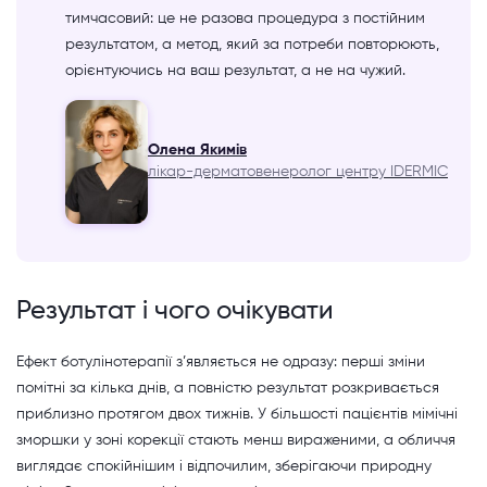
тимчасовий: це не разова процедура з постійним
результатом, а метод, який за потреби повторюють,
орієнтуючись на ваш результат, а не на чужий.
Олена Якимів
лікар-дерматовенеролог центру IDERMIC
Результат і чого очікувати
Ефект ботулінотерапії з’являється не одразу: перші зміни
помітні за кілька днів, а повністю результат розкривається
приблизно протягом двох тижнів. У більшості пацієнтів мімічні
зморшки у зоні корекції стають менш вираженими, а обличчя
виглядає спокійнішим і відпочилим, зберігаючи природну