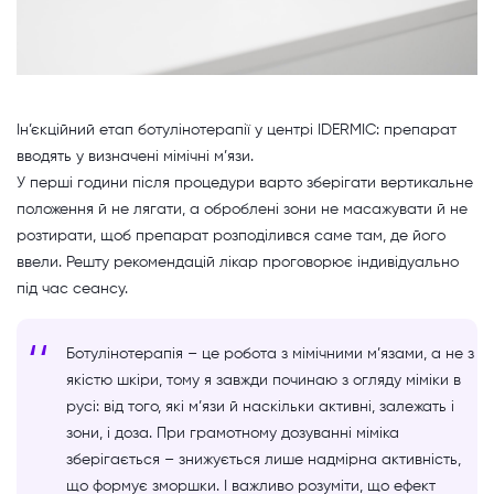
Ін’єкційний етап ботулінотерапії у центрі IDERMIC: препарат
вводять у визначені мімічні м’язи.
У перші години після процедури варто зберігати вертикальне
положення й не лягати, а оброблені зони не масажувати й не
розтирати, щоб препарат розподілився саме там, де його
ввели. Решту рекомендацій лікар проговорює індивідуально
під час сеансу.
Ботулінотерапія – це робота з мімічними м’язами, а не з
якістю шкіри, тому я завжди починаю з огляду міміки в
русі: від того, які м’язи й наскільки активні, залежать і
зони, і доза. При грамотному дозуванні міміка
зберігається – знижується лише надмірна активність,
що формує зморшки. І важливо розуміти, що ефект