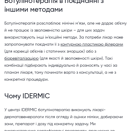
Ботулінотерапія в поєднанні з
іншими методами
Ботулінотерапія розслаблює мімічні м’язи, але не додає об’єму
й не працює із зволоженістю шкіри – для цих задач
використовують інші ін’єкційні методи. За потреби лікар може
запропонувати поєднати її з
контурною пластикою філерами
(для корекції об’ємів і статичних зморшок) або з
біоревіталізацією
(для якості й зволоженості шкіри). Такі
комбінації підбирають індивідуально й розносять у часі за
планом лікаря, тому починати варто з консультації, а не з
конкретної процедури.
Чому IDERMIC
У центрі IDERMIC ботулінотерапію виконують лікарі-
дерматовенерологи після огляду й оцінки міміки, добираючи
зони, препарат і дозу під конкретну задачу. Ми