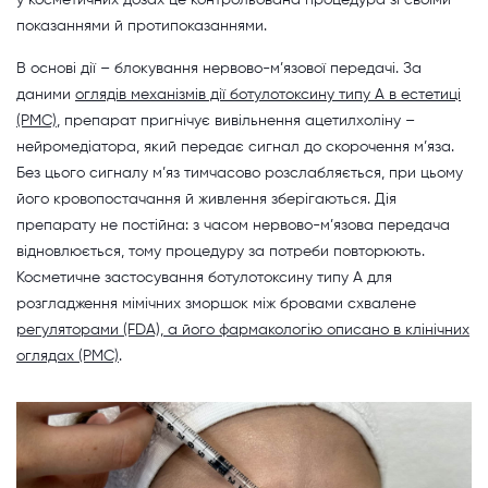
у косметичних дозах це контрольована процедура зі своїми
показаннями й протипоказаннями.
В основі дії – блокування нервово-м’язової передачі. За
даними
оглядів механізмів дії ботулотоксину типу А в естетиці
(PMC)
, препарат пригнічує вивільнення ацетилхоліну –
нейромедіатора, який передає сигнал до скорочення м’яза.
Без цього сигналу м’яз тимчасово розслабляється, при цьому
його кровопостачання й живлення зберігаються. Дія
препарату не постійна: з часом нервово-м’язова передача
відновлюється, тому процедуру за потреби повторюють.
Косметичне застосування ботулотоксину типу А для
розгладження мімічних зморшок між бровами схвалене
регуляторами (FDA), а його фармакологію описано в клінічних
оглядах (PMC)
.