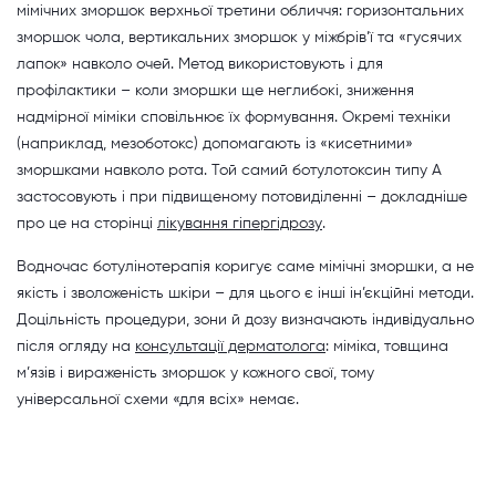
мімічних зморшок верхньої третини обличчя: горизонтальних
зморшок чола, вертикальних зморшок у міжбрів’ї та «гусячих
лапок» навколо очей. Метод використовують і для
профілактики – коли зморшки ще неглибокі, зниження
надмірної міміки сповільнює їх формування. Окремі техніки
(наприклад, мезоботокс) допомагають із «кисетними»
зморшками навколо рота. Той самий ботулотоксин типу А
застосовують і при підвищеному потовиділенні – докладніше
про це на сторінці
лікування гіпергідрозу
.
Водночас ботулінотерапія коригує саме мімічні зморшки, а не
якість і зволоженість шкіри – для цього є інші ін’єкційні методи.
Доцільність процедури, зони й дозу визначають індивідуально
після огляду на
консультації дерматолога
: міміка, товщина
м’язів і вираженість зморшок у кожного свої, тому
універсальної схеми «для всіх» немає.