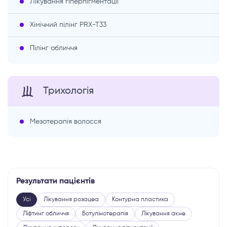
Лікування гіперпігментації
Хімічний пілінг PRX-T33
Пілінг обличчя
Трихологія
Мезотерапія волосся
Результати пацієнтів
Усі
Лікування розацеа
Контурна пластика
Ліфтинг обличчя
Ботулінотерапія
Лікування акне