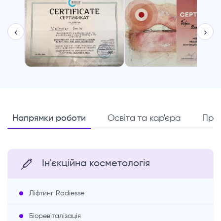
‹
›
Напрямки роботи
Освіта та кар'єра
Про
Ін'єкційна косметологія
Ліфтинг Radiesse
Біоревіталізація