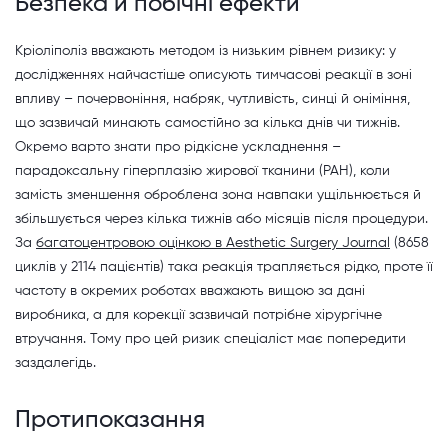
Безпека й побічні ефекти
Кріоліполіз вважають методом із низьким рівнем ризику: у
дослідженнях найчастіше описують тимчасові реакції в зоні
впливу – почервоніння, набряк, чутливість, синці й оніміння,
що зазвичай минають самостійно за кілька днів чи тижнів.
Окремо варто знати про рідкісне ускладнення –
парадоксальну гіперплазію жирової тканини (PAH), коли
замість зменшення оброблена зона навпаки ущільнюється й
збільшується через кілька тижнів або місяців після процедури.
За
багатоцентровою оцінкою в Aesthetic Surgery Journal
(8658
циклів у 2114 пацієнтів) така реакція трапляється рідко, проте її
частоту в окремих роботах вважають вищою за дані
виробника, а для корекції зазвичай потрібне хірургічне
втручання. Тому про цей ризик спеціаліст має попередити
заздалегідь.
Протипоказання