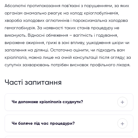
Абсолютні протипоказання пов’язані з порушеннями, за яких
організм аномально реагує на холод: кріоглобулінемія,
хвороба холодових аглютинінів і пароксизмальна холодова
гемоглобінурія. За наявності таких станів процедуру не
виконують. Відносні обмеження – вагітність і годування,
виражене ожиріння, грижі в зоні впливу, ушкодження шкіри чи
запалення на ділянці. Остаточно оцінити, чи підходить вам
кріоліполіз, можна лише на очній консультації після огляду; за
супутніх захворювань потрібен висновок профільного лікаря.
Часті запитання
Чи допоможе кріоліполіз схуднути?
Чи боляче під час процедури?