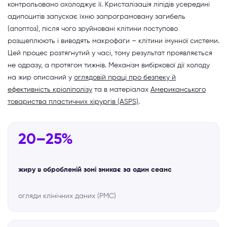
контрольовано охолоджує її. Кристалізація ліпідів усередині
адипоцитів запускає їхню запрограмовану загибель
(апоптоз), після чого зруйновані клітини поступово
розщеплюють і виводять макрофаги – клітини імунної системи.
Цей процес розтягнутий у часі, тому результат проявляється
не одразу, а протягом тижнів. Механізм вибіркової дії холоду
на жир описаний у
оглядовій праці про безпеку й
ефективність кріоліполізу
та в матеріалах
Американського
товариства пластичних хірургів (ASPS)
.
20–25%
жиру в обробленій зоні зникає за один сеанс
огляди клінічних даних (PMC)