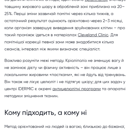
товщину жирового шару в обробленій зоні приблизно на 20–
25%. Перші зміни зазвичай помітні через кілька тижнів, а
остаточний результат оцінюють орієнтовно через 2–3 місяці,
коли організм завершує виведення зруйнованих клітин – про
такий проміжок ідеться в матеріалах
Cleveland Clinic
. Для
помітнішої корекції певної зони може знадобитися кілька
сеансів, інтервал між якими визначає спеціаліст.
Важливо розуміти межі методу. Кріоліполіз не зменшує вагу й
не замінює дієту чи фізичну активність – він працює лише з
локальними жировими «пастками», які не йдуть від тренувань.
Він також не лікує целюліт і не підтягує шкіру; для цих задач у
центрі IDERMIC є окремі
антицелюлітні програми
та апаратні
методики зміцнення тканин.
Кому підходить, а кому ні
Метод орієнтований на людей із вагою, близькою до бажаної,