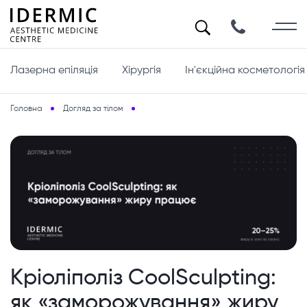
Лазерна епіляція
Хірургія
Ін'єкційна косметологія
Головна
Догляд за тілом
Кріоліполіз CoolSculpting: як «заморожув
Кріоліполіз CoolSculpting:
як «заморожування» жиру