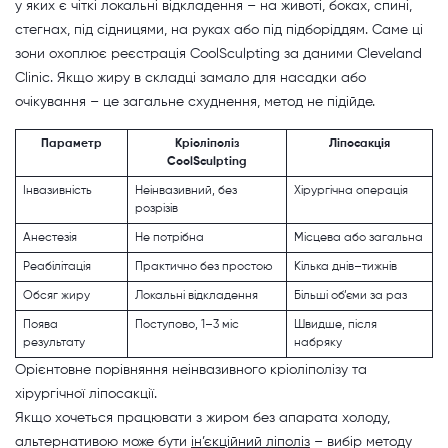
у яких є чіткі локальні відкладення – на животі, боках, спині,
стегнах, під сідницями, на руках або під підборіддям. Саме ці
зони охоплює реєстрація CoolSculpting за даними Cleveland
Clinic. Якщо жиру в складці замало для насадки або
очікування – це загальне схуднення, метод не підійде.
Параметр
Кріоліполіз
Ліпосакція
CoolSculpting
Інвазивність
Неінвазивний, без
Хірургічна операція
розрізів
Анестезія
Не потрібна
Місцева або загальна
Реабілітація
Практично без простою
Кілька днів–тижнів
Обсяг жиру
Локальні відкладення
Більші об’єми за раз
Поява
Поступово, 1–3 міс
Швидше, після
результату
набряку
Орієнтовне порівняння неінвазивного кріоліполізу та
хірургічної ліпосакції.
Якщо хочеться працювати з жиром без апарата холоду,
альтернативою може бути
ін’єкційний ліполіз
– вибір методу