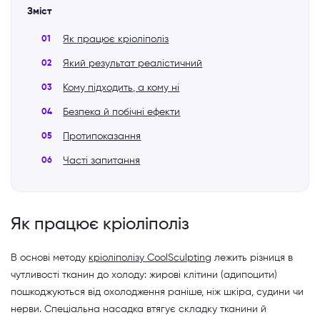
Зміст
Як працює кріоліполіз
Який результат реалістичний
Кому підходить, а кому ні
Безпека й побічні ефекти
Протипоказання
Часті запитання
Як працює кріоліполіз
В основі методу
кріоліполізу CoolSculpting
лежить різниця в
чутливості тканин до холоду: жирові клітини (адипоцити)
пошкоджуються від охолодження раніше, ніж шкіра, судини чи
нерви. Спеціальна насадка втягує складку тканини й