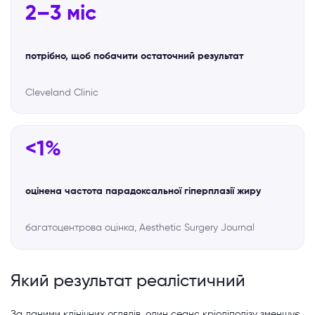
2–3 міс
потрібно, щоб побачити остаточний результат
Cleveland Clinic
<1%
оцінена частота парадоксальної гіперплазії жиру
багатоцентрова оцінка, Aesthetic Surgery Journal
Який результат реалістичний
За даними клінічних оглядів, один сеанс
кріоліполізу
зменшує