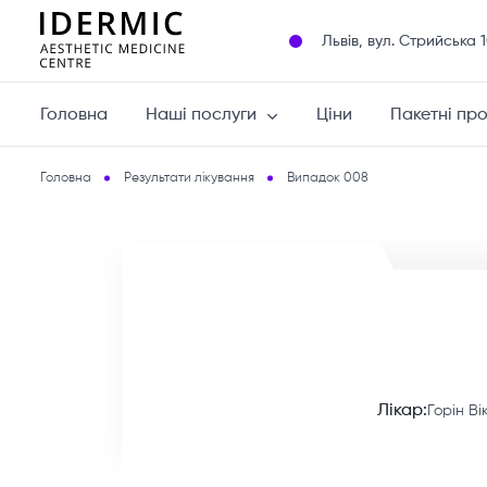
Львів, вул. Cтрийська 
Головна
Наші послуги
Ціни
Пакетні пр
Головна
Результати лікування
Випадок 008
Лікар:
Горін Ві