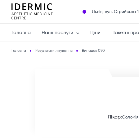
Львів, вул. Cтрийська 
Головна
Наші послуги
Ціни
Пакетні пр
Головна
Результати лікування
Випадок 090
Лікар:
Соломія