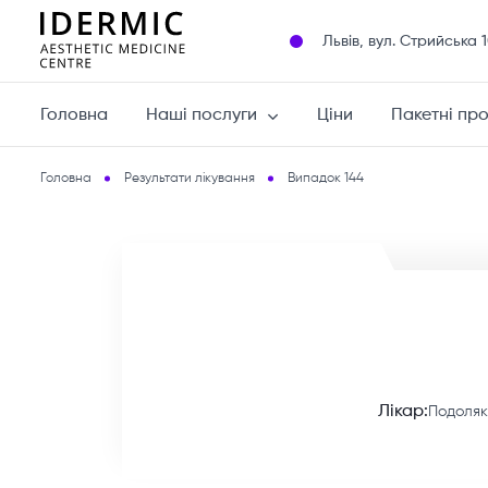
Львів, вул. Cтрийська 
Головна
Наші послуги
Ціни
Пакетні пр
Головна
Результати лікування
Випадок 144
Лікар:
Подоляк