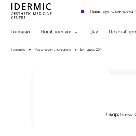
Львів, вул. Cтрийська 
Головна
Наші послуги
Ціни
Пакетні пр
Головна
Результати лікування
Випадок 264
Лікар:
Ткачук 