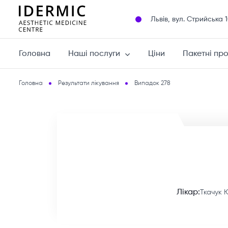
Львів, вул. Cтрийська 
Головна
Наші послуги
Ціни
Пакетні пр
Головна
Результати лікування
Випадок 278
Лікар:
Ткачук 