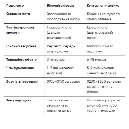
Параметр
Біоревіталізація
Контурна пластика
Основна мета
Зволоження та
Корекція контурів та
омолодження шкіри
об’єму обличчя
Тип гіалуронової
Некрослинена
Крослинена
кислоти
(швидко
(довготривалий
розпадається)
ефект)
Глибина введення
Верхні та середні
Глибокі шари та
шари дерми
підшкірно
Тривалість ефекту
3–6 місяців
6–18 місяців
Час відновлення
1–3 дні (невеликі
5–7 днів (можливі
набряки)
синці та набряки)
Вартість (середня)
$100–$150 за сеанс
$200–$600 залежно
від зони та типу
філера
Кому підходить
Тим, хто хоче
Хто хоче коригувати
зволожити та
риси обличчя або
освіжити шкіру
усунути зморшки