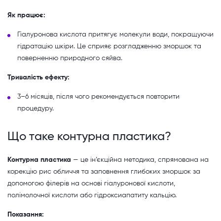
Як працює:
Гіалуронова кислота притягує молекули води, покращуючи
гідратацію шкіри. Це сприяє розгладженню зморшок та
поверненню природного сяйва.
Тривалість ефекту:
3–6 місяців, після чого рекомендується повторити
процедуру.
Що таке контурна пластика?
Контурна пластика
— це ін’єкційна методика, спрямована на
корекцію рис обличчя та заповнення глибоких зморшок за
допомогою філерів на основі гіалуронової кислоти,
полімолочної кислоти або гідроксиапатиту кальцію.
Показання: