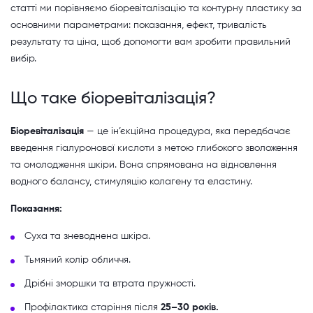
статті ми порівняємо біоревіталізацію та контурну пластику за
основними параметрами: показання, ефект, тривалість
результату та ціна, щоб допомогти вам зробити правильний
вибір.
Що таке біоревіталізація?
Біоревіталізація
— це ін’єкційна процедура, яка передбачає
введення гіалуронової кислоти з метою глибокого зволоження
та омолодження шкіри. Вона спрямована на відновлення
водного балансу, стимуляцію колагену та еластину.
Показання:
Суха та зневоднена шкіра.
Тьмяний колір обличчя.
Дрібні зморшки та втрата пружності.
Профілактика старіння після
25–30 років.