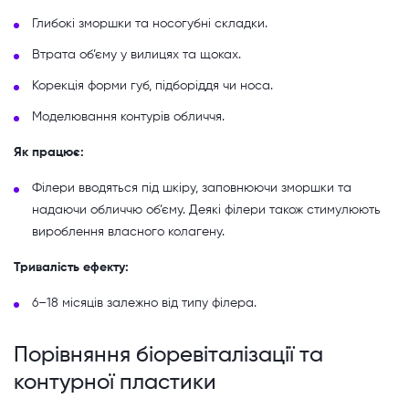
Глибокі зморшки та носогубні складки.
Втрата об’єму у вилицях та щоках.
Корекція форми губ, підборіддя чи носа.
Моделювання контурів обличчя.
Як працює:
Філери вводяться під шкіру, заповнюючи зморшки та
надаючи обличчю об’єму. Деякі філери також стимулюють
вироблення власного колагену.
Тривалість ефекту:
6–18 місяців залежно від типу філера.
Порівняння біоревіталізації та
контурної пластики